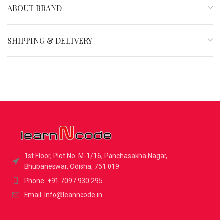
ABOUT BRAND
SHIPPING & DELIVERY
1st Floor, Plot No. M-1/16, Panchasakha Nagar,
Bhubaneswar, Odisha, 751 019
Phone: +91 7097 930 295
Email: Info@leanncode.in