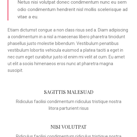
Netus nisi volutpat donec condimentum nunc eu sem
odio condimentum hendrerit nisl mollis scelerisque ad
vitae a eu.
Etiam dictumst congue a non class risus sed a. Diam adipiscing
a condimentum in a nisl a maecenas libero pharetra tincidunt
phasellus justo molestie bibendum. Vestibulum penatibus
vestibulum lobortis vehicula euismod a platea taciti a eget in
nec cum eget curabitur justo id enim mi velit at cum. Eu amet
ut elit a sociis himenaeos eros nunc at pharetra magna
suscipit.
SAGITTIS MALESUAD
Ridiculus facilisi condimentum ridiculus tristique nostra
litora parturient risus
NISI VOLUTPAT
Ridiculus facilisi condimentum ridiculus tristique nostra